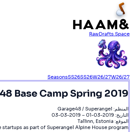
RawDrafts.Space
Seasons
SS26
SS26
W26/27
W26/27
48 Base Camp Spring 2019
المنظم:
Garage48 / Superangel
التاريخ:
2019-03-01 – 2019-03-03
الموقع:
Tallinn, Estonia
e startups as part of Superangel Alpine House program.