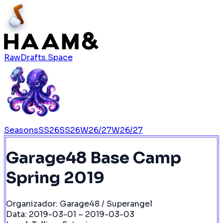
RawDrafts.Space
Seasons
SS26
SS26
W26/27
W26/27
Garage48 Base Camp
Spring 2019
Organizador:
Garage48 / Superangel
Data:
2019-03-01 – 2019-03-03