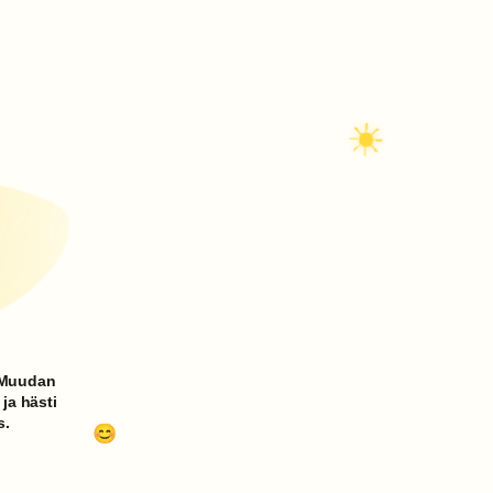
! Muudan
 ja hästi
s.