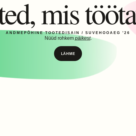
ed, mis tööt
ANDMEPÕHINE TOOTEDISAIN /
SUVEHOOAEG ’26
Nüüd rohkem
päikest
.
LÄHME