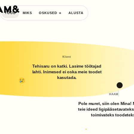
TÖÖD
MIKS
OSKUSED
ALUSTA
Klient
Tehisaru on katki. Lasime töötajad
lahti. Inimesed ei oska meie toodet
kasutada.
HAAM
Pole muret, siin olen Mina
teie ideed ligipääsetavateks
toimivateks toodetek