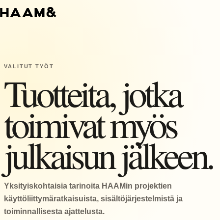
VALITUT TYÖT
Tuotteita, jotka
toimivat myös
julkaisun jälkeen.
Yksityiskohtaisia tarinoita HAAMin projektien
käyttöliittymäratkaisuista, sisältöjärjestelmistä ja
toiminnallisesta ajattelusta.