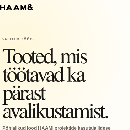
VALITUD TÖÖD
Tooted, mis
töötavad ka
pärast
avalikustamist.
Põhjalikud lood HAAMi projektide kasutajaliidese